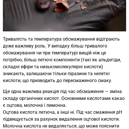
Тривалість та температура обсмажування відіграють
дуже важливу роль. У випадку більш тривалого
обсмажування чи при температурі вищій ніж це
потрібно, більш летючі компоненти (такі як альдегіди,
складні ефіри та низькомолекулярні кислоти)
зникають, залишаючи тільки піразини та нелеткі
кислоти, що призводить до пересмаженого смаку.
Ще одна важлива реакція під час обсмаження — зміна
складу органічних кислот. Основними кислотами какао
є оцтова, молочна і лимонна.
Оцтова кислота летюча, а інші ні. Під час смаження рН
підвищується за рахунок видалення оцтової кислоти.
Молочна кислота не видаляється, що може пояснити