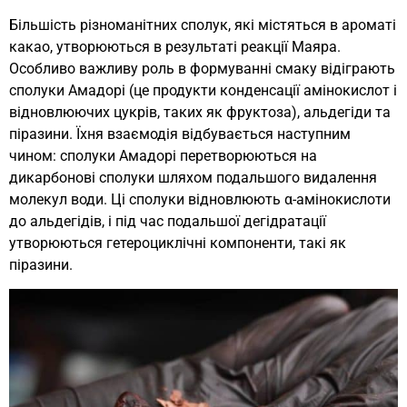
Більшість різноманітних сполук, які містяться в ароматі
какао, утворюються в результаті реакції Маяра.
Особливо важливу роль в формуванні смаку відіграють
сполуки Амадорі (це продукти конденсації амінокислот і
відновлюючих цукрів, таких як фруктоза), альдегіди та
піразини. Їхня взаємодія відбувається наступним
чином: сполуки Амадорі перетворюються на
дикарбонові сполуки шляхом подальшого видалення
молекул води. Ці сполуки відновлюють α-амінокислоти
до альдегідів, і під час подальшої дегідратації
утворюються гетероциклічні компоненти, такі як
піразини.