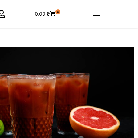
0
0.00
₴