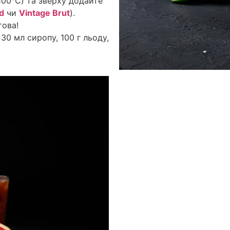
-100°С) та зверху додайте
d
чи
Vintage Brut
).
това!
30 мл сиропу, 100 г льоду,