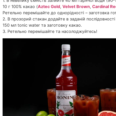
1. В невелику ємність залийте 40 мл гарячої води (90
10 г 100% какао (
Aztec Gold
,
Velvet Brown
,
Cardinal Re
Ретельно перемішайте до однорідності – заготовка го
2. В прозорий стакан додайте в заданій послідовності 
150 мл tonic water та заготовку какао.
3. Ретельно перемішайте та насолоджуйтесь!