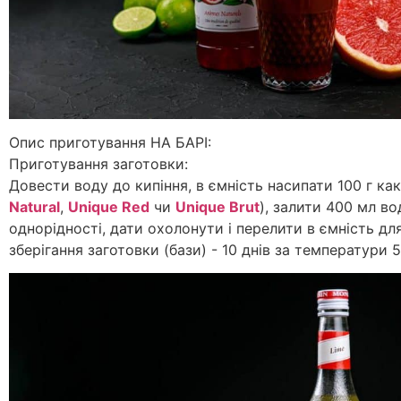
Опис приготування НА БАРІ:
Приготування заготовки:
Довести воду до кипіння, в ємність насипати 100 г к
Natural
,
Unique Red
чи
Unique Brut
), залити 400 мл в
однорідності, дати охолонути і перелити в ємність для
зберігання заготовки (бази) - 10 днів за температури 