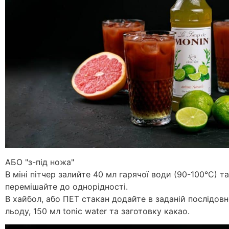
АБО "з-під ножа"
В міні пітчер залийте 40 мл гарячої води (90-100°С) та
перемішайте до однорідності.
В хайбол, або ПЕТ стакан додайте в заданій послідовн
льоду, 150 мл tonic water та заготовку какао.