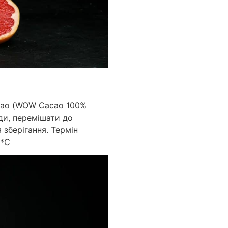
акао (WOW Cacao 100%
оди, перемішати до
 зберігання. Термін
5*С