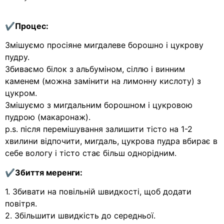
✔Процес:
Змішуємо просіяне мигдалеве борошно і цукрову
пудру.
Збиваємо білок з альбуміном, сіллю і винним
каменем (можна замінити на лимонну кислоту) з
цукром.
Змішуємо з мигдальним борошном і цукровою
пудрою (макаронаж).
p.s. після перемішування залишити тісто на 1-2
хвилини відпочити, мигдаль, цукрова пудра вбирає в
себе вологу і тісто стає більш однорідним.
✔Збиття меренги:
1. Збивати на повільній швидкості, щоб додати
повітря.
2. Збільшити швидкість до середньої.