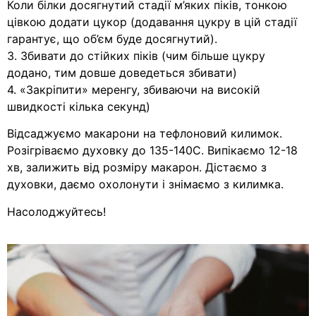
Коли білки досягнутий стадії м’яких піків, тонкою
цівкою додати цукор (додавання цукру в цій стадії
гарантує, що об’єм буде досягнутий).
3. Збивати до стійких піків (чим більше цукру
додано, тим довше доведеться збивати)
4. «Закріпити» меренгу, збиваючи на високій
швидкості кілька секунд)
Відсаджуємо макарони на тефлоновий килимок.
Розігріваємо духовку до 135-140С. Випікаємо 12-18
хв, залижить від розміру макарон. Дістаємо з
духовки, даємо охолонути і знімаємо з килимка.
Насолоджуйтесь!