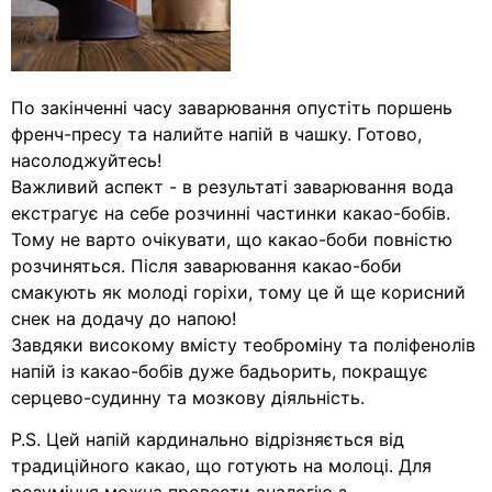
По закінченні часу заварювання опустіть поршень
френч-пресу та налийте напій в чашку. Готово,
насолоджуйтесь!
Важливий аспект - в результаті заварювання вода
екстрагує на себе розчинні частинки какао-бобів.
Тому не варто очікувати, що какао-боби повністю
розчиняться. Після заварювання какао-боби
смакують як молоді горіхи, тому це й ще корисний
снек на додачу до напою!
Завдяки високому вмісту теоброміну та поліфенолів
напій із какао-бобів дуже бадьорить, покращує
серцево-судинну та мозкову діяльність.
P.S. Цей напій кардинально відрізняється від
традиційного какао, що готують на молоці. Для