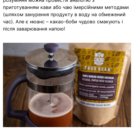
розуміння можна провести аналогію з
приготуванням кави або чаю імерсійними методами
(шляхом занурення продукту в воду на обмежений
час). Але є нюанс – какао-боби чудово смакують і
після заварювання напою!