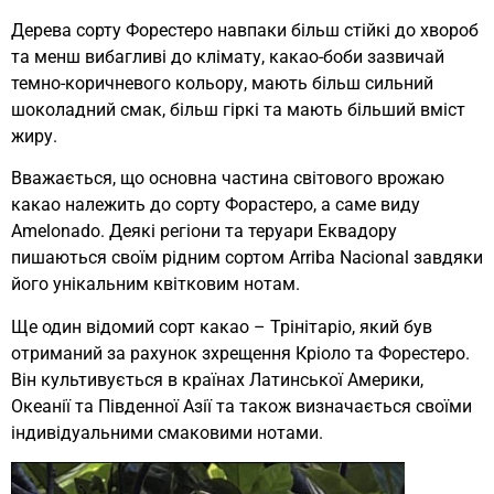
Дерева сорту Форестеро навпаки більш стійкі до хвороб
та менш вибагливі до клімату, какао-боби зазвичай
темно-коричневого кольору, мають більш сильний
шоколадний смак, більш гіркі та мають більший вміст
жиру.
Вважається, що основна частина світового врожаю
какао належить до сорту Форастеро, а саме виду
Amelonado. Деякі регіони та теруари Еквадору
пишаються своїм рідним сортом Arriba Nacional завдяки
його унікальним квітковим нотам.
Ще один відомий сорт какао – Трінітаріо, який був
отриманий за рахунок зхрещення Кріоло та Форестеро.
Він культивується в країнах Латинської Америки,
Океанії та Південної Азії та також визначається своїми
індивідуальними смаковими нотами.