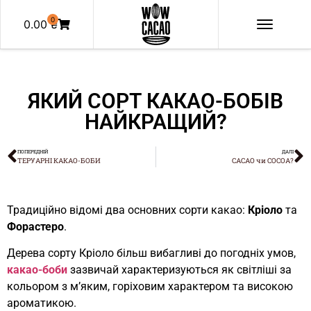
0
0.00
₴
ЯКИЙ СОРТ КАКАО-БОБІВ
НАЙКРАЩИЙ?
ПОПЕРЕДНІЙ
ДАЛІ
ТЕРУАРНІ КАКАО-БОБИ
CACAO чи COCOA?
Традиційно відомі два основних сорти какао:
Кріоло
та
Форастеро
.
Дерева сорту Кріоло більш вибагливі до погодніх умов,
какао-боби
зазвичай характеризуються як світліші за
кольором з м’яким, горіховим характером та високою
ароматикою.