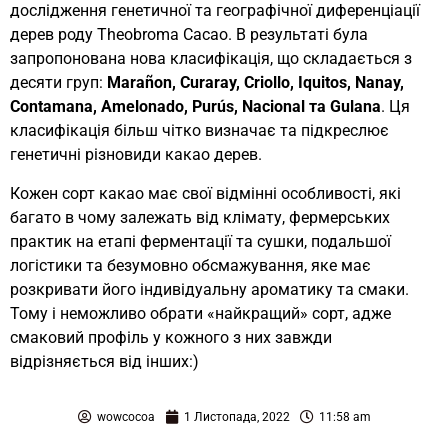
дослідження генетичної та географічної диференціації
дерев роду Theobroma Cacao. В результаті була
запропонована нова класифікація, що складається з
десяти груп:
Marañon, Curaray, Criollo, Iquitos, Nanay,
Contamana, Amelonado, Purús, Nacional та Gulana
. Ця
класифікація більш чітко визначає та підкреслює
генетичні різновиди какао дерев.
Кожен сорт какао має свої відмінні особливості, які
багато в чому залежать від клімату, фермерських
практик на етапі ферментації та сушки, подальшої
логістики та безумовно обсмажування, яке має
розкривати його індивідуальну ароматику та смаки.
Тому і неможливо обрати «найкращий» сорт, адже
смаковий профіль у кожного з них завжди
відрізняється від інших:)
wowcocoa
1 Листопада, 2022
11:58 am